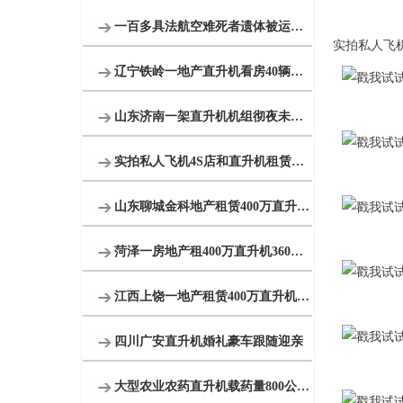
一百多具法航空难死者遗体被运回法国
实拍私人飞
辽宁铁岭一地产直升机看房40辆宝马劳斯莱斯跟随
山东济南一架直升机机组彻夜未眠防治美国白蛾
实拍私人飞机4S店和直升机租赁展厅
山东聊城金科地产租赁400万直升机空中看房
菏泽一房地产租400万直升机360度空中看房
江西上饶一地产租赁400万直升机空中看房
四川广安直升机婚礼豪车跟随迎亲
大型农业农药直升机载药量800公斤每天农林喷洒达18万亩