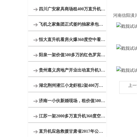
四川广安家具商场租400万直升机国庆庆典
河南信阳潢
飞机之家集团正式签约独家承包运营新疆玉其塔什景区，打造低空旅游新标杆！
恒大直升机看房火爆360度空中看房新体验
阳泉一架价值500多万的红色罗宾逊直升机开展静展活动
贵州遵义房地产开业出动直升机360度看房
湖北荆州潜江小龙虾租2架400万直升机完成1300多万营业额
上一
济南一小伙新婚现场，租价值500多万的直升机助阵
江苏一架2000多万直升机360度空中看房
直升机应急救援甘肃省2017年公路交通地震应急开启