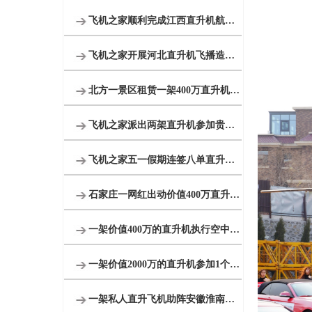
飞机之家顺利完成江西直升机航测作业
飞机之家开展河北直升机飞播造林活动
北方一景区租赁一架400万直升机空中飞行
飞机之家派出两架直升机参加贵州贵阳航展
飞机之家五一假期连签八单直升机合同
石家庄一网红出动价值400万直升机助力直播卖货
一架价值400万的直升机执行空中看房
一架价值2000万的直升机参加1个月空中看房
一架私人直升飞机助阵安徽淮南一商场