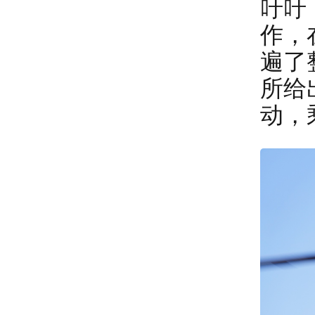
吁吁
作，
遍了
所给
动，