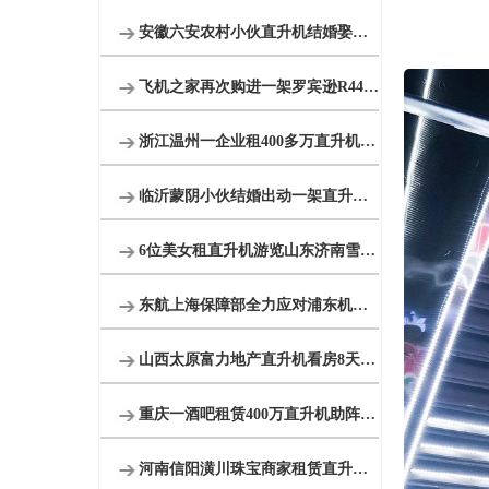
安徽六安农村小伙直升机结婚娶新娘
飞机之家再次购进一架罗宾逊R44直升机
浙江温州一企业租400多万直升机开业
临沂蒙阴小伙结婚出动一架直升机66辆车
6位美女租直升机游览山东济南雪野湖
东航上海保障部全力应对浦东机场低云天气
山西太原富力地产直升机看房8天8个楼盘
重庆一酒吧租赁400万直升机助阵现场豪车云集
河南信阳潢川珠宝商家租赁直升机节日庆典