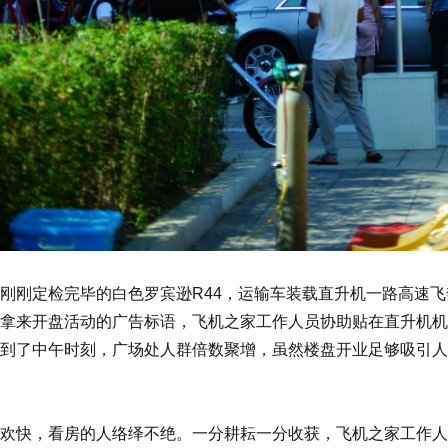
刚刚定检完毕的白色罗宾逊R44，运输车装载直升机一路高速
拿来开盘活动的广告标语，飞机之家工作人员协助贴在直升机机
到了中午时刻，广场处人群倍数聚增，虽然楼盘开业足够吸引人
欢快，看房的人络绎不绝。一分耕耘一分收获，飞机之家工作人