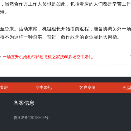
，当然合作方工作人员也是如此，包括看房的人们都是辛苦工作
港。
至沓来。活动末尾，机组组长开始提前返程，准备协调另外一场
得不为这样一种踏实、奋进、敢作敢为的企业竖起大拇指。
：
一场直升机婚礼6万6起飞机之家接60多场空中婚礼
看房
空中婚礼
客户案例
机
备案信息
鲁ICP备13018805号