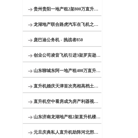
贵州贵阳一地产租2架800万直升机空中看房
龙湖地产联合路虎汽车在飞机之家包机体验飞行
庞巴迪公务机 - 挑战者850
创业公司凌音飞机引进3架罗宾逊R44直升机将用于租赁和销售
山东聊城东阿一地产租400万直升机看房
直升机婚庆天津首次亮相高档土豪空中婚礼最高达88.88万
直升机空中看房成为房产利器视频播放量近千万
山东济南龙湖地产租2架直升机楼盘开业
元旦庆典私人直升机助阵河北邢台一珠宝商家