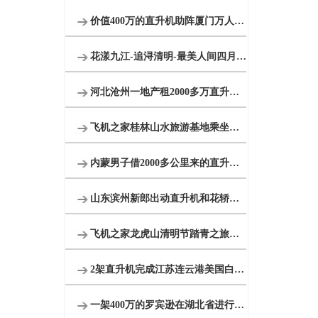
价值400万的直升机助阵厦门万人音乐节开幕
花漾九江-追浔清明-最美人间四月天-去庐山西海踏青去
河北沧州一地产租2000多万直升机免费空中看房
飞机之家桂林山水旅游基地乘坐直升飞机俯瞰看桂林山水你值得拥有
内蒙男子借2000多公里来的直升机520向女友求婚
山东滨州新郎出动直升机和花轿迎娶新娘
飞机之家龙虎山清明节踏青之旅正式开启
2架直升机完成江苏连云港美国白蛾防治
一架400万的罗宾逊在湖北省进行空中巡查