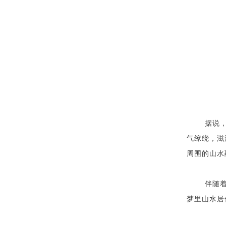
据说
气缭绕，滋
周围的山水
伴随
梦里山水居