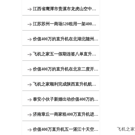
江西省鹰潭市贵溪市龙虎山空中游览
江苏苏州一商场520租用一架400万直升机
价值400万的直升机在北湖北随州进行空中航测
飞机之家五一假期连签八单直升机合同
价值400万的直升机在北京二度开展空中巡检
飞机之家顺利完成陕西直升机航测作业
泰安小伙子新婚出动价值400万的直升机助阵
济南章丘一商家租400万直升机进行空中飞行
飞机之家
价值400万直升机五一湛江十天空中看花海