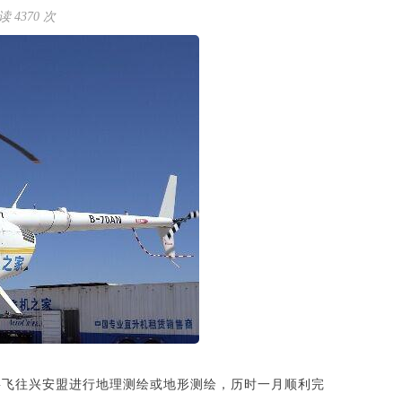
 4370 次
将飞往兴安盟进行地理测绘或地形测绘，历时一月顺利完