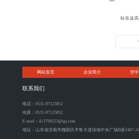
站在这高
网站首页
企业简介
空中
联系我们
电话：0531-87123852
传真：0531-87123852
E-mail：413799253@qq.com
地址：山东省济南市槐荫区齐鲁大道绿地中央广场B座2407-24