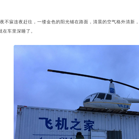
夜不寐连夜赶往，一缕金色的阳光铺在路面，清晨的空气格外清新，
就在车里深睡了。