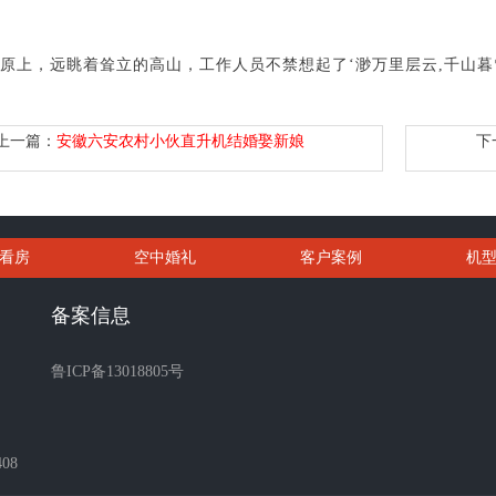
原上，远眺着耸立的高山，工作人员不禁想起了‘渺万里层云,千山暮
上一篇：
安徽六安农村小伙直升机结婚娶新娘
下
看房
空中婚礼
客户案例
机
备案信息
鲁ICP备13018805号
08