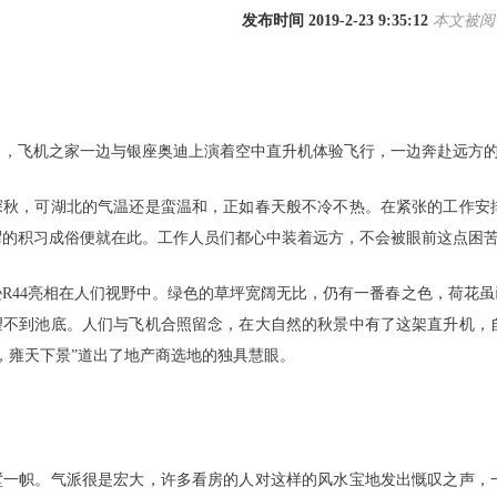
发布时间 2019-2-23 9:35:12
本文被阅读
月27日，飞机之家一边与银座奥迪上演着空中直升机体验飞行，一边奔赴远
深秋，可湖北的气温还是蛮温和，正如春天般不冷不热。在紧张的工作安
谓的积习成俗便就在此。工作人员们都心中装着远方，不会被眼前这点困
逊R44亮相在人们视野中。绿色的草坪宽阔无比，仍有一番春之色，荷花
望不到池底。人们与飞机合照留念，在大自然的秋景中有了这架直升机，
，雍天下景”道出了地产商选地的独具慧眼。
1
2
3
4
墅一帜。气派很是宏大，许多看房的人对这样的风水宝地发出慨叹之声，