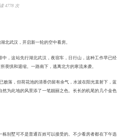
 4778 次
方的湖北武汉，开启新一轮的空中看房。
排中，这站先行湖北武汉，夜宿车，日行山，这种工作早已经
苦所畏惧和退缩。一路南下，逃离北方的寒流来袭。
虽已败落，但荷花池的清香仍留有余气，水波在阳光直射下，蓝
自然为此地的风景添了一笔靓丽之色。长长的机尾的几个金色
一栋别墅可不是普通百姓可以接受的。不少看房者都在下午选