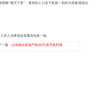
述那般
“雍天下景”，看房的人们在下机那一刻对力高集团选址
，工作人员希望这里看房别具一格。
下一篇：
山东烟台某地产租400万直升机到场