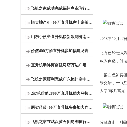
飞机之家成功完成福州商业飞行活动
恒大地产租400万直升机在山东莱芜360度空中看房
山东小伙坐直升机接新娘到济南农村老家
2018年10
价值400万的直升机参加福建龙岩楼盘空中看房活动
北方已经进入
成为自然，所
直升机助阵河南驻马店万达广场MLE婚戒开业现场人山人海
一架白色罗宾
飞机之家顺利完成广东梅州空中巡查飞行务
绿交错，一眼
大字“瞰后宫湖
2架总价值2800万直升机助力马拉松比赛
两架价值400万直升机务参加大连静态展览
飞机之家在武汉黄石仙岛湖执行飞行任务
院藏湖山，独