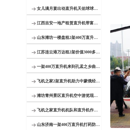
女儿满月宴出动直升机天佑球球等各大网红祝福
江西吉安一地产租赁直升机带富豪空中看别墅
山东潍坊一楼盘租2架400万直升机空中看房
江苏连云港万达租2架价值3000多万直升机看房
一架400万直升机来到孔孟之乡曲阜航空科普
飞机之家2架直升机助力中蒙俄经贸合作
潍坊青州景区直升机空中游览现场人山人海
飞机之家直升机机队和直升机作业运输车辆
山东济南一架400万直升机打药防治春尺蠖