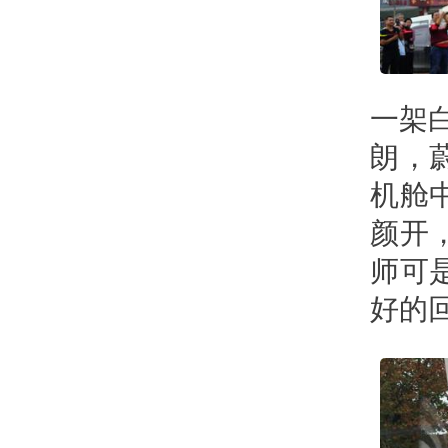
一架
朗，
机舱
颜开
师可
好的