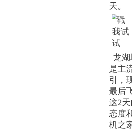
天。
龙湖
是主
引，
最后
这2
态度
机之