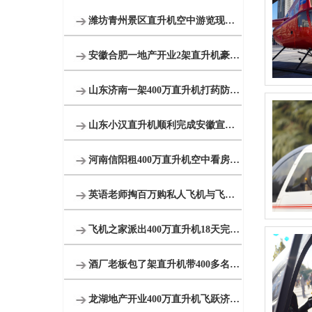
潍坊青州景区直升机空中游览现场人山人海
安徽合肥一地产开业2架直升机豪车助阵
山东济南一架400万直升机打药防治春尺蠖
山东小汉直升机顺利完成安徽宣城直升机航测作业
河南信阳租400万直升机空中看房短视频600万播放
英语老师掏百万购私人飞机与飞机之家开展直升机租赁业务
飞机之家派出400万直升机18天完成云南昆明直升机航测
酒厂老板包了架直升机带400多名员工空中游览西柏坡
龙湖地产开业400万直升机飞跃济南东CBD