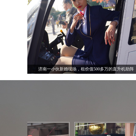
全国飞行热线
13210535852
济南一小伙新婚现场，租价值500多万的直升机助阵
全国飞行热线
13210535852