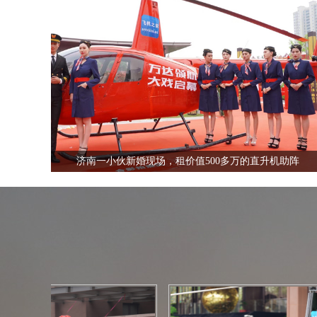
全国飞行热线
13210535852
济南一小伙新婚现场，租价值500多万的直升机助阵
全国飞行热线
13210535852