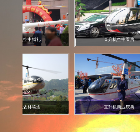
升机空中婚礼
直升机空中看房
升机农林喷洒
直升机商业庆典