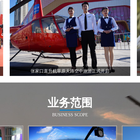
全国飞行热线
13210535852
张家口直升机草原天路空中旅游正式开启
业务范围
全国飞行热线
BUSINESS SCOPE
13210535852