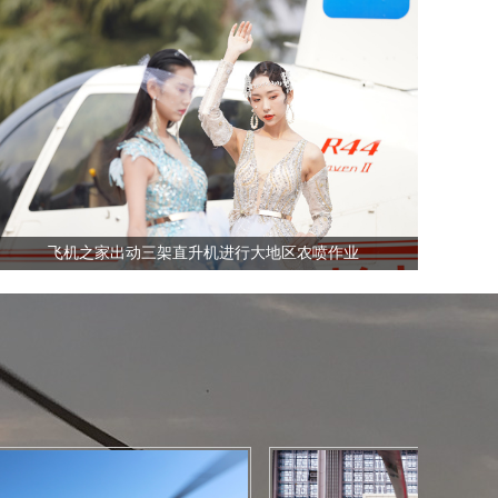
全国飞行热线
13210535852
飞机之家出动三架直升机进行大地区农喷作业
全国飞行热线
13210535852