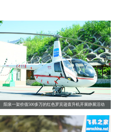
阳泉一架价值500多万的红色罗宾逊直升机开展静展活动