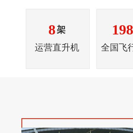
8
19
架
运营直升机
全国飞