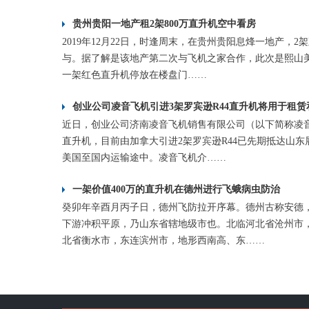
贵州贵阳一地产租2架800万直升机空中看房
2019年12月22日，时逢周末，在贵州贵阳息烽一地产，
与。据了解是该地产第二次与飞机之家合作，此次是熙山美
一架红色直升机停放在楼盘门……
创业公司凌音飞机引进3架罗宾逊R44直升机将用于租赁
近日，创业公司济南凌音飞机销售有限公司（以下简称凌音
直升机，目前由加拿大引进2架罗宾逊R44已先期抵达山
美国至国内运输途中。凌音飞机介……
一架价值400万的直升机在德州进行飞蛾病虫防治
癸卯年辛酉月丙子日，德州飞防拉开序幕。德州古称安德
下游冲积平原，乃山东省辖地级市也。北临河北省沧州市
北省衡水市，东连滨州市，地形西南高、东……