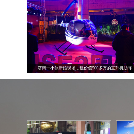
全国飞行热线
13210535852
济南一小伙新婚现场，租价值500多万的直升机助阵
全国飞行热线
13210535852